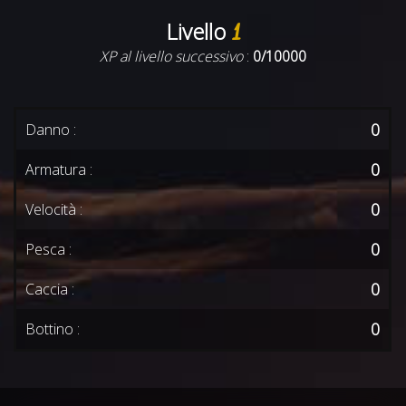
Livello
1
XP al livello successivo
:
0/10000
0
Danno :
0
Armatura :
0
Velocità :
0
Pesca :
0
Caccia :
0
Bottino :