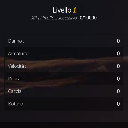
Livello
1
XP al livello successivo
:
0/10000
0
Danno :
0
Armatura :
0
Velocità :
0
Pesca :
0
Caccia :
0
Bottino :