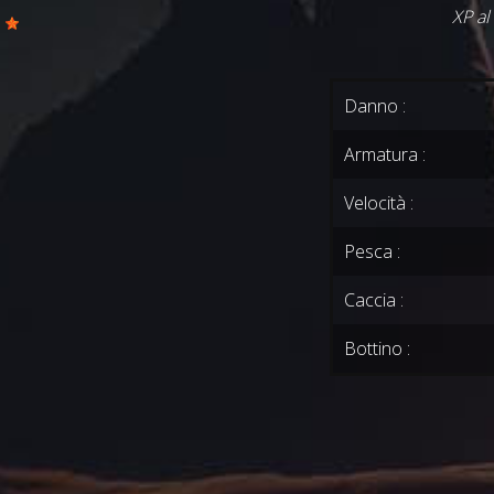
XP al
0
Danno :
Armatura :
Velocità :
Pesca :
Caccia :
Bottino :