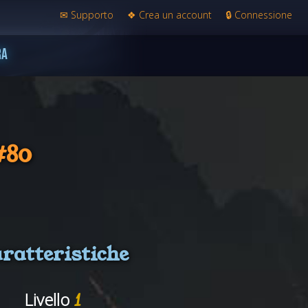
✉
Supporto
❖
Crea un account
🔒
Connessione
RA
#80
ratteristiche
Livello
1