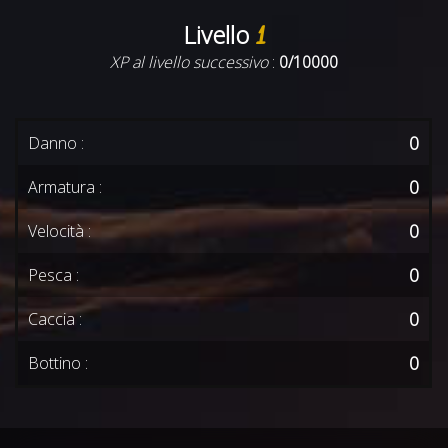
Livello
1
XP al livello successivo
:
0/10000
0
Danno :
0
Armatura :
0
Velocità :
0
Pesca :
0
Caccia :
0
Bottino :