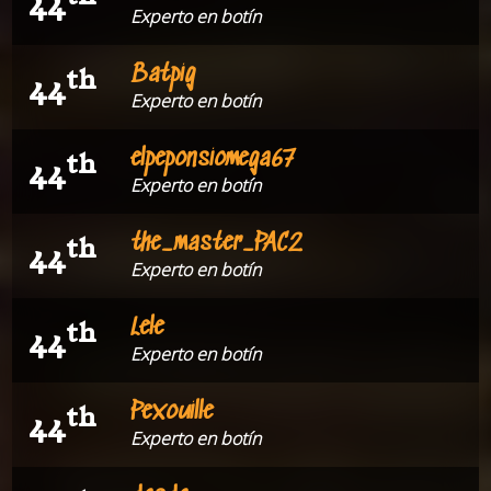
44
Experto en botín
Batpig
th
44
Experto en botín
elpeponsiomega67
th
44
Experto en botín
the_master_PAC2
th
44
Experto en botín
Lele
th
44
Experto en botín
Pexouille
th
44
Experto en botín