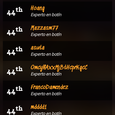
Hoang
th
44
Experto en botín
Mazzasm77
th
44
Experto en botín
asuta
th
44
Experto en botín
OmcylfAxxMjBtHcprKgcC
th
44
Experto en botín
FrancoDamendez
th
44
Experto en botín
mdddd1
th
44
Experto en botín