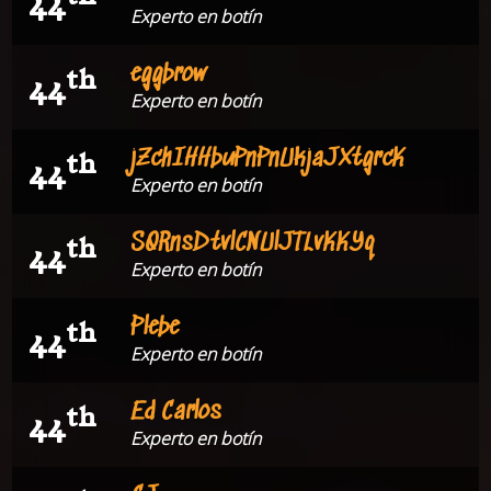
44
Experto en botín
eggbrow
th
44
Experto en botín
jZchIHHbuPnPnUkjaJXtgrcK
th
44
Experto en botín
SQRnsDtvlCNUlJTLvKKYq
th
44
Experto en botín
Plebe
th
44
Experto en botín
Ed Carlos
th
44
Experto en botín