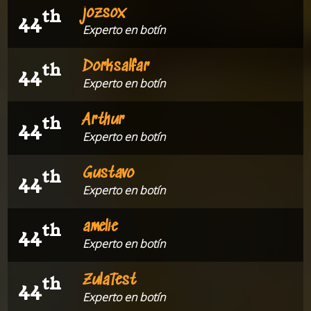
jozsox
th
44
Experto en botín
Dorksalfar
th
44
Experto en botín
Arthur
th
44
Experto en botín
Gustavo
th
44
Experto en botín
amelie
th
44
Experto en botín
ZulaTest
th
44
Experto en botín