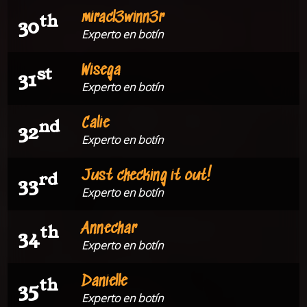
miracl3winn3r
th
30
Experto en botín
Wisega
st
31
Experto en botín
Calie
nd
32
Experto en botín
Just checking it out!
rd
33
Experto en botín
Annechar
th
34
Experto en botín
Danielle
th
35
Experto en botín