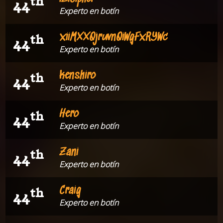
th
44
Experto en botín
xiiMXXQjruvnQiWgFxRYWc
th
44
Experto en botín
kenshiro
th
44
Experto en botín
Hero
th
44
Experto en botín
Zani
th
44
Experto en botín
Craig
th
44
Experto en botín