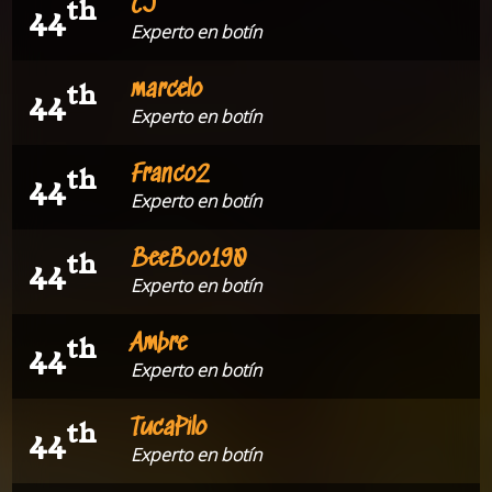
CJ
th
44
Experto en botín
marcelo
th
44
Experto en botín
Franco2
th
44
Experto en botín
BeeBoo190
th
44
Experto en botín
Ambre
th
44
Experto en botín
TucaPilo
th
44
Experto en botín