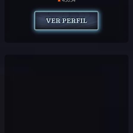
VER PERFIL