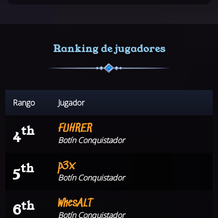
Ranking de jugadores
Rango
Jugador
FUHRER
th
4
Botín Conquistador
p3x
th
5
Botín Conquistador
WhesALT
th
6
Botín Conquistador