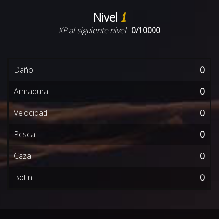
Nivel
1
XP al siguiente nivel
:
0/10000
0
Daño :
0
Armadura :
0
Velocidad :
0
Pesca :
0
Caza :
0
Botín :