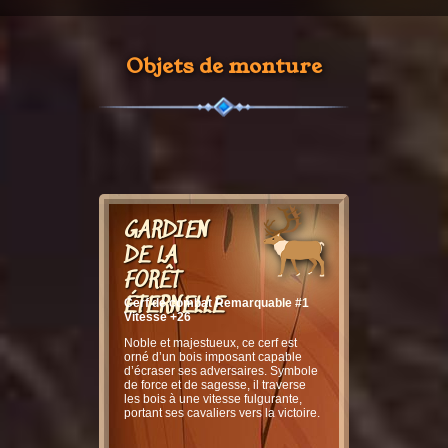
Objets de monture
GARDIEN
DE LA
FORÊT
ÉTERNELLE
Cerf de combat Remarquable #1
Vitesse +26
Noble et majestueux, ce cerf est
orné d’un bois imposant capable
d’écraser ses adversaires. Symbole
de force et de sagesse, il traverse
les bois à une vitesse fulgurante,
portant ses cavaliers vers la victoire.