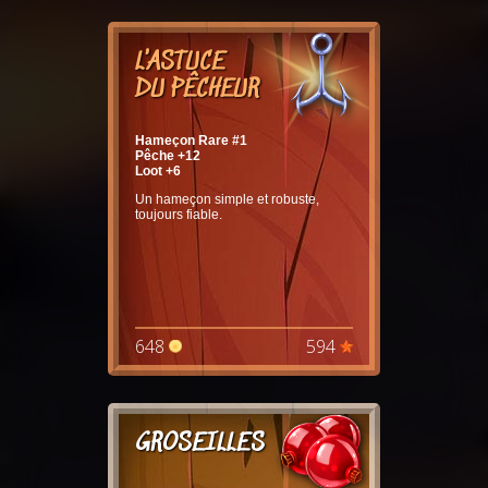
L'ASTUCE
DU PÊCHEUR
Hameçon Rare #1
Pêche +12
Loot +6
Un hameçon simple et robuste,
toujours fiable.
648
594
GROSEILLES