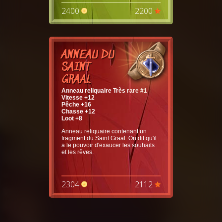
2400
2200
ANNEAU DU
SAINT
GRAAL
Anneau reliquaire Très rare #1
Vitesse +12
Pêche +16
Chasse +12
Loot +8
Anneau reliquaire contenant un
fragment du Saint Graal. On dit qu'il
a le pouvoir d'exaucer les souhaits
et les rêves.
2304
2112