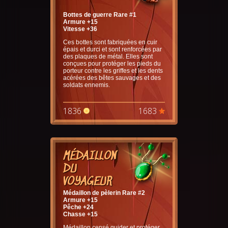
Bottes de guerre Rare #1
Armure +15
Vitesse +36
Ces bottes sont fabriquées en cuir
épais et durci et sont renforcées par
des plaques de métal. Elles sont
conçues pour protéger les pieds du
porteur contre les griffes et les dents
acérées des bêtes sauvages et des
soldats ennemis.
1836
1683
MÉDAILLON
DU
VOYAGEUR
Médaillon de pèlerin Rare #2
Armure +15
Pêche +24
Chasse +15
Médaillon censé guider et protéger