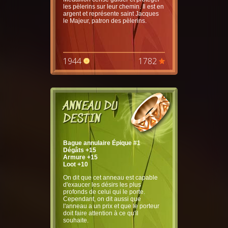
les pèlerins sur leur chemin. Il est en
argent et représente saint Jacques
le Majeur, patron des pèlerins.
1944
1782
ANNEAU DU
DESTIN
Bague annulaire Épique #1
Dégâts +15
Armure +15
Loot +10
On dit que cet anneau est capable
d'exaucer les désirs les plus
profonds de celui qui le porte.
Cependant, on dit aussi que
l'anneau a un prix et que le porteur
doit faire attention à ce qu'il
souhaite.