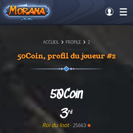
ACCUEIL
PROFILE
2
50Coin, profil du joueur #2
50Coin
3
rd
Roi du loot
- 25663