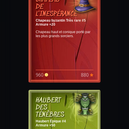
DE
L'INESPÉRANCE
Chapeau byzantin Très rare #5
Armure +20
Chapeau haut et conique porté par
les plus grands sorciers.
960
880
HAUBERT
DES
TÉNÈBRES
Haubert Épique #4
Armure +50