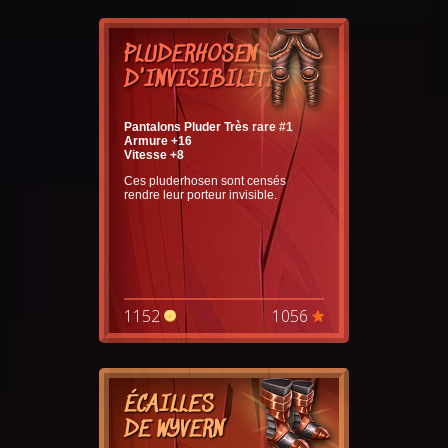
PLUDERHOSEN
D'INVISIBILITÉ
Pantalons Pluder Très rare #1
Armure +16
Vitesse +8
Ces pluderhosen sont censés
rendre leur porteur invisible.
1152
1056
ÉCAILLES
DE WYVERN