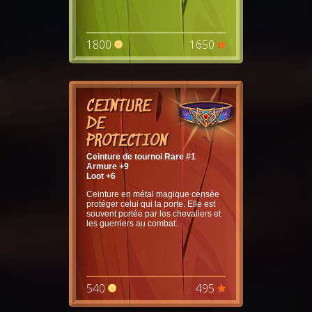
1800
1650
CEINTURE
DE
PROTECTION
Ceinture de tournoi Rare #1
Armure +9
Loot +6
Ceinture en métal magique censée
protéger celui qui la porte. Elle est
souvent portée par les chevaliers et
les guerriers au combat.
540
495