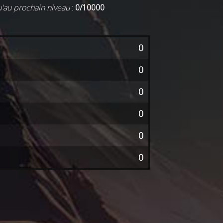
u'au prochain niveau
:
0/10000
0
0
0
0
0
0