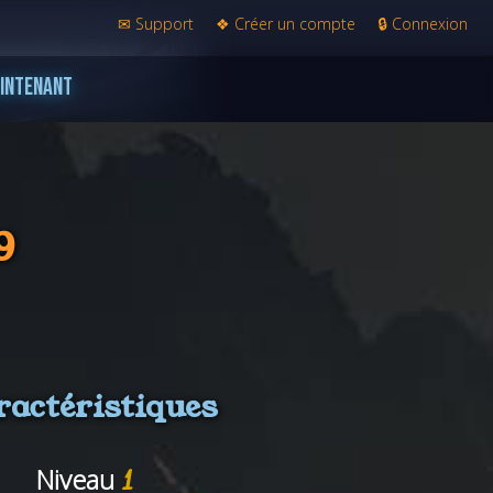
✉
Support
❖
Créer un compte
🔒
Connexion
AINTENANT
9
ractéristiques
Niveau
1