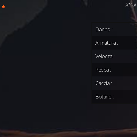
XP al
0
Danno :
Armatura :
Velocità :
Pesca :
Caccia :
Bottino :