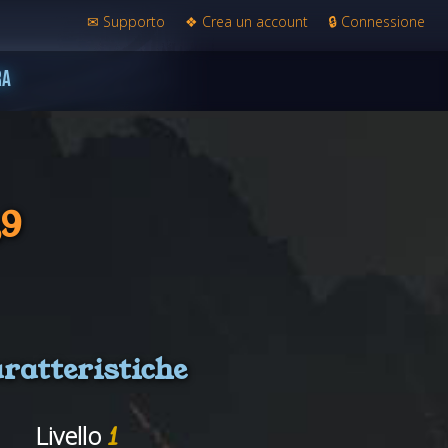
✉
Supporto
❖
Crea un account
🔒
Connessione
RA
39
ratteristiche
Livello
1