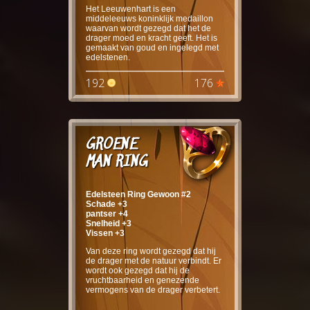
Het Leeuwenhart is een
middeleeuws koninklijk medaillon
waarvan wordt gezegd dat het de
drager moed en kracht geeft. Het is
gemaakt van goud en ingelegd met
edelstenen.
192
176
GROENE
MAN RING
Edelsteen Ring Gewoon #2
Schade +3
pantser +4
Snelheid +3
Vissen +3
Van deze ring wordt gezegd dat hij
de drager met de natuur verbindt. Er
wordt ook gezegd dat hij de
vruchtbaarheid en genezende
vermogens van de drager verbetert.