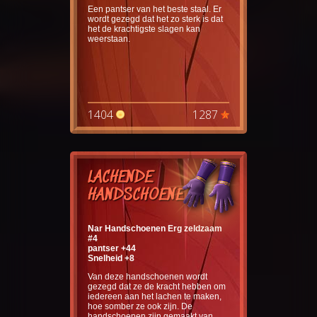
Een pantser van het beste staal. Er
wordt gezegd dat het zo sterk is dat
het de krachtigste slagen kan
weerstaan.
1404
1287
LACHENDE
HANDSCHOENEN
Nar Handschoenen Erg zeldzaam
#4
pantser +44
Snelheid +8
Van deze handschoenen wordt
gezegd dat ze de kracht hebben om
iedereen aan het lachen te maken,
hoe somber ze ook zijn. De
handschoenen zijn gemaakt van