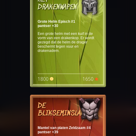
DRAKENWAPEN
Grote Helm Episch #1
pantser +30
Een grote helm met een kuif in de
vorm van een drakenkop. Er wordt
gezegd dat de helm de drager
beschermt tegen vuur en
drakenadem.
1800
1650
DE
BLIKSEMINSLAG
Mantel van platen Zeldzaam #4
pantser +39