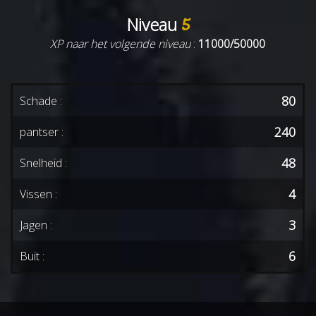
Niveau
5
XP naar het volgende niveau
:
11000/50000
80
Schade :
240
pantser :
48
Snelheid :
4
Vissen :
3
Jagen :
6
Buit :