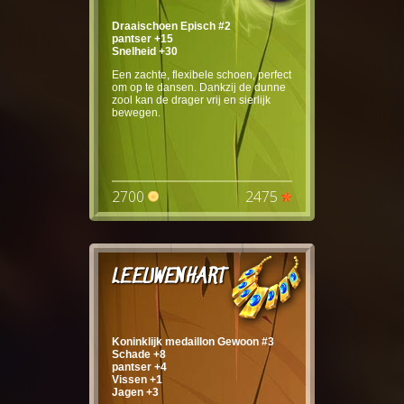
Draaischoen Episch #2
pantser +15
Snelheid +30
Een zachte, flexibele schoen, perfect
om op te dansen. Dankzij de dunne
zool kan de drager vrij en sierlijk
bewegen.
2700
2475
LEEUWENHART
Koninklijk medaillon Gewoon #3
Schade +8
pantser +4
Vissen +1
Jagen +3