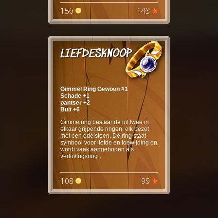
156
143
LIEFDESKNOOP
Gimmel Ring Gewoon #1
Schade +1
pantser +2
Buit +6
Gimmelring bestaande uit twee in
elkaar grijpende ringen, elk bezet
met een edelsteen. De ring staat
symbool voor liefde en toewijding en
wordt vaak aangeboden als
verlovingsring.
108
99