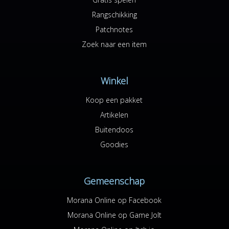
Rangschikking
Patchnotes
Zoek naar een item
Winkel
Koop een pakket
Artikelen
Buitendoos
Goodies
Gemeenschap
Morana Online op Facebook
Morana Online op Game Jolt