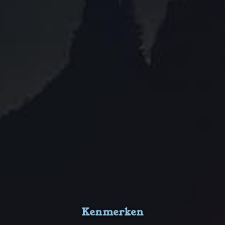
Kenmerken