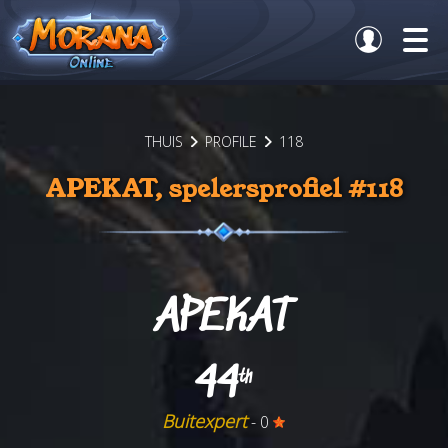
THUIS
PROFILE
118
APEKAT, spelersprofiel #118
APEKAT
44
th
Buitexpert
- 0