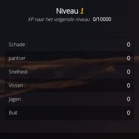
Niveau
1
XP naar het volgende niveau
:
0/10000
0
Schade :
0
pantser :
0
Snelheid :
0
Vissen :
0
Jagen :
0
Buit :