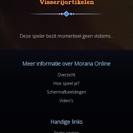
Visserijartikelen
Deze speler bezit momenteel geen visitems...
Meer informatie over Morana Online
Overzicht
Hoe speel je?
Schermafbeeldingen
Video's
Handige links
Gratis spelen