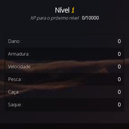
Nível
1
XP para o próximo nível
:
0/10000
0
Dano :
0
Armadura :
0
Velocidade :
0
Pesca :
0
Caça :
0
Saque :