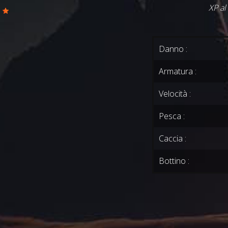
XP al
0
Danno :
Armatura :
Velocità :
Pesca :
Caccia :
Bottino :