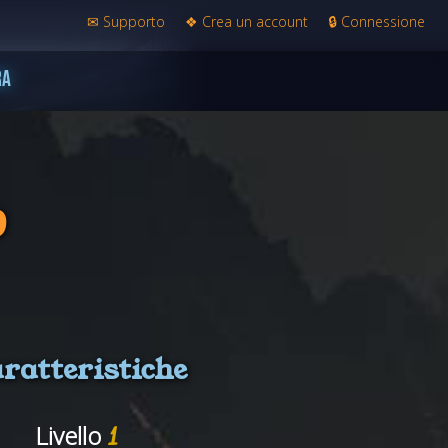
✉
Supporto
❖
Crea un account
🔒
Connessione
RA
9
ratteristiche
Livello
1