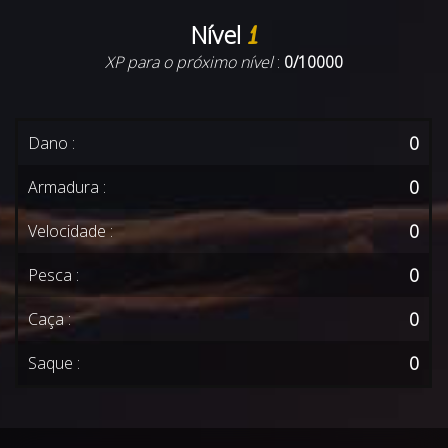
Nível
1
XP para o próximo nível
:
0/10000
0
Dano :
0
Armadura :
0
Velocidade :
0
Pesca :
0
Caça :
0
Saque :