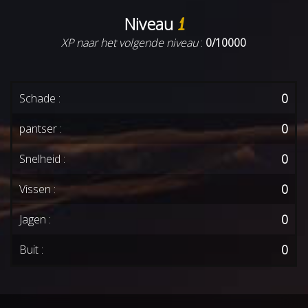
Niveau
1
XP naar het volgende niveau
:
0/10000
0
Schade :
0
pantser :
0
Snelheid :
0
Vissen :
0
Jagen :
0
Buit :